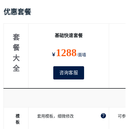
优惠套餐
基础快速套餐
套
餐
1288
￥
/面墙
大
全
咨询客服
模
套用模板，细微修改
可参
板