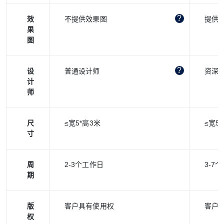
效
不提供效果图
提供
果
图
设
普通设计师
资深
计
师
尺
≤宽5*高3米
≤宽5
寸
周
2-3个工作日
3-7
期
版
客户具有使用权
客户
权