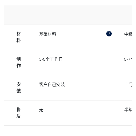
材
基础材料
中级
料
制
3-5个工作日
5-7
作
安
客户自己安装
上门
装
售
无
半年
后