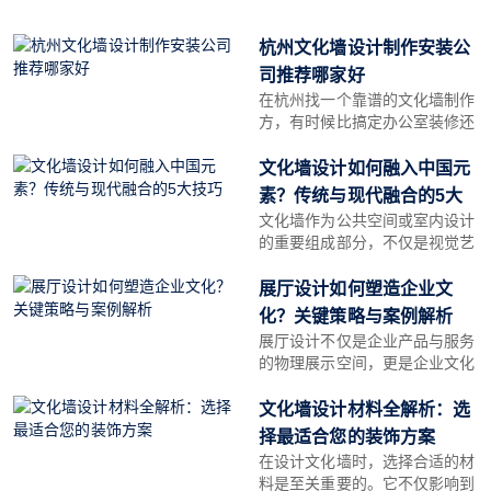
杭州文化墙设计制作安装公
司推荐哪家好
在杭州找一个靠谱的文化墙制作
方，有时候比搞定办公室装修还
让人头疼。这句话不是我说的，
是上个月一个做电商的朋友在饭
文化墙设计如何融入中国元
桌上吐槽的原话。他的公司刚搬
素？传统与现代融合的5大
到未来科技城，前台背后那面墙
文化墙作为公共空间或室内设计
技巧
空了三个月，HR总监催了不下
的重要组成部分，不仅是视觉艺
十次。他前后找了四五家，要么
术的载体，更是文化传播的媒
方案太土，要么报价虚高，要么
介。在当代设计中，如何将中国
展厅设计如何塑造企业文
嘴上说美院设计师操刀结果出图
传统文化元素巧妙融入文化墙设
化？关键策略与案例解析
一看像打印店模板。
计，既传承文化根脉，又赋予现
展厅设计不仅是企业产品与服务
代审美价值，成为设计师和文化
的物理展示空间，更是企业文化
机构共同探索的课题。
的立体化表达载体。通过科学规
划与创意设计，展厅能够将抽象
文化墙设计材料全解析：选
的企业理念转化为具象的视觉符
择最适合您的装饰方案
号，从而强化品牌认知、提升市
在设计文化墙时，选择合适的材
场竞争力，并深化员工对企业价
料是至关重要的。它不仅影响到