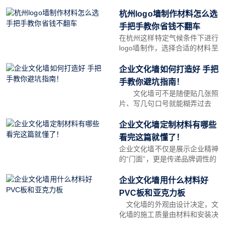
又要符合现代审美，老祖宗留下
的文化符号用得好是点睛之笔，
杭州logo墙制作材料怎么选
用不好就是土味翻车现场。今天
手把手教你省钱不翻车
从纹样、材质到
在杭州这样特定气候条件下进行
logo墙制作，选择合适的材料至
关重要。下面是一些关于如何根
据杭州的气候特点挑选适合材料
企业文化墙如何打造好 手把
的建议。
手教你避坑指南！
文化墙可不是随便贴几张照
片、写几句口号就能糊弄过去
的!它就像企业的"门面担当"，既
要能传递企业灵魂，又要让员工
企业文化墙定制材料有哪些
看了有归属感。今天就用大白
看完这篇就懂了！
话，从筛选公司到售后一条龙给
企业文化墙不仅是展示企业精神
的“门面”，更是传递品牌调性的
重要载体。但面对五花八门的材
料，很多人会犯难：亚克力、不
企业文化墙用什么材料好
锈钢、木头……到底哪种更适
PVC板和亚克力板
合?今天我们就来聊聊常见材料
文化墙的外观由设计决定，文
的优缺点、价格和适用场景，帮
化墙的施工质量由材料和安装决
你快速找到答案!
定，因此除了文化墙的设计外，