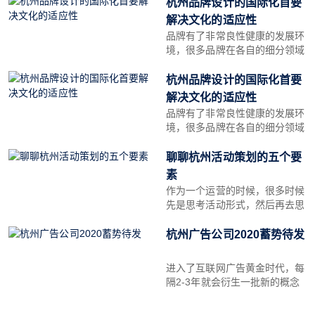
变这种形象，需要在品牌价值塑
杭州品牌设计的国际化首要
造上努力，因此，中国的品牌需
解决文化的适应性
要集体向“高端化”和“精众化”转
品牌有了非常良性健康的发展环
型，尤其是在高端消费品品类
境，很多品牌在各自的细分领域
都做出了杰出的贡献。同时，在
过去的几年中，中国已经涌现出
杭州品牌设计的国际化首要
了一批在国际市场上获得巨大成
解决文化的适应性
功的杭州品牌设计，比如海尔正
品牌有了非常良性健康的发展环
在逐渐稳固全球白电行业第一巨
境，很多品牌在各自的细分领域
头
都做出了杰出的贡献。同时，在
过去的几年中，中国已经涌现出
聊聊杭州活动策划的五个要
了一批在国际市场上获得巨大成
素
功的杭州品牌设计，比如海尔正
作为一个运营的时候，很多时候
在逐渐稳固全球白电行业第一巨
先是思考活动形式，然后再去思
头
考活动带来的效果。这样的思路
往往是不正确的。如何正确思考
杭州广告公司2020蓄势待发
一个活动？作者简单得做了思路
整理，总共五步更好得完成活动
进入了互联网广告黄金时代，每
运营目标。 1 确定KPI目标拿到
隔2-3年就会衍生一批新的概念
一
名词，涌现一批新的平台与杭州
广告公司，广告人已经习惯了新