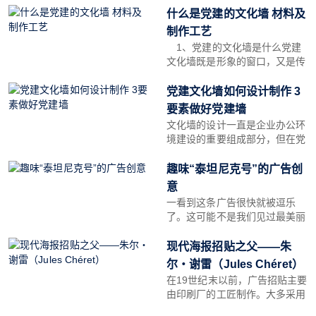
材料的选择也非常重要!在设计
什么是党建的文化墙 材料及
和生产中，企业文化墙常用的材
制作工艺
料有：PVC板和亚克力板。
1、党建的文化墙是什么党建
文化墙既是形象的窗口，又是传
播文化的前沿阵地。做好党的文
化墙建设，可以营造深厚的文化
党建文化墙如何设计制作 3
氛围，让人们在不知不觉中受到
要素做好党建墙
熏陶和感染，提升人们的爱党价
文化墙的设计一直是企业办公环
值观和爱国主义精神。
境建设的重要组成部分，但在党
建过程中，文化墙不仅可以弘扬
爱国主义精神，还能增强人们的
趣味“泰坦尼克号”的广告创
使命感和责任感。在设计文化墙
意
时，基本上有一个统一的布局设
一看到这条广告很快就被逗乐
计。党建文化墙总体设计的内容
了。这可能不是我们见过最美丽
是什么?
的或者最有艺术感的海报，但是
它肯定会吸引你的注意力。原因
现代海报招贴之父――朱
就在于，比利时的Duval
尔・谢雷（Jules Chéret）
Guillaume广告公司这在个广告
在19世纪末以前，广告招贴主要
里用怪异地方式表达了我们对于
由印刷厂的工匠制作。大多采用
电影的幻
简单的网版印刷，有时也配有初