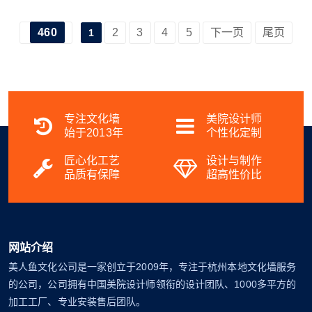
事物气势汹汹的产业现状。但残
酷的是，几乎每一次更新迭代，
460
2
3
4
5
下一页
尾页
1
都会洗牌出局50%以上的玩家。
据《201
专注文化墙
美院设计师
始于2013年
个性化定制
匠心化工艺
设计与制作
品质有保障
超高性价比
网站介绍
美人鱼文化公司是一家创立于2009年，专注于杭州本地文化墙服务
的公司，公司拥有中国美院设计师领衔的设计团队、1000多平方的
加工工厂、专业安装售后团队。