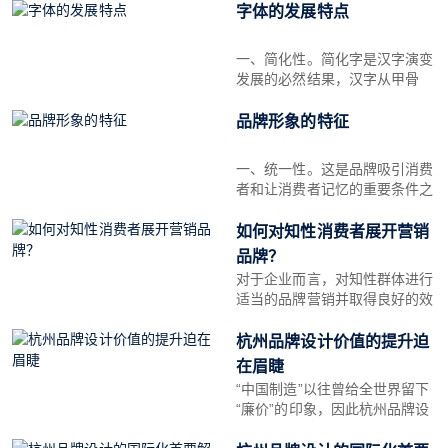
级的木版画或蚀刻画。后来，受
字体的发展特点
到色彩炫丽、题材奔放的美国马
戏团海报的启发，法国艺术家朱
一、简化性。简化字是汉字演变
尔・谢雷在招贴设计中融入了缤
发展的必然结果，汉字从甲骨
纷
文、金文到篆体，再发展为隶
书、楷书，再到行书，它的总趋
品牌形象的特征
势本身也是一个从繁到简的过
程。因此，当我们进行手写体字
一、统一性。这是品牌吸引消费
形设计的时候，在符合字形本身
者和让消费者记忆的重要条件之
结构的基础上，
一。品牌视觉形象的统一主要表
现在几个方面：文字，如
如何对知性消费者展开营销
SONY、同仁堂，几十年甚至百
品牌？
年不变，最终形成了统一的固有
对于企业而言，对知性群体进行
形象；图形，腾讯QQ的企鹅，
适当的品牌营销并取得良好的效
麦当劳的M形拱门，强烈
果就显得十分重要。企业可以从
以下三个方面对知性中高端消费
杭州品牌设计价值的提升迫
群体展开品牌营销：第一，通过
在眉睫
知性中高端消费群体的常用平台
“中国制造”以往曾给全世界留下
或社群进行品牌推广和品牌形象
“廉价”的印象，因此杭州品牌设
计想要达到品牌国际化，需要改