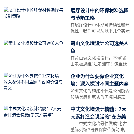
值观的认同感。
最终的视觉效果，还涉及到耐用
性、维护成本及环保性能等多个
展厅设计中的环保材料选择
方面。以下是几种常见的文化墙
与节能策略
设计材料及其特性分析，帮助您
在展厅设计中体现可持续性和环
做出最佳选择。
保性，我们可以从以下几个实际
方面入手：
萧山文化墙设计公司选美人
鱼
在萧山做文化墙设计，不懂“萧
山老板思维”注定翻车！这里既
有年产值百亿的制造巨头，也有
闷声发财的隐形冠军，还有数字
企业为什么要做企业文化
经济的后起之秀。本文带你拆解
墙：深入探讨不同主题内容
三大产业特征，教你找到“最懂
企业文化的构建不仅是公司能否
的价值与意义
萧山老板”的设计公司！
持续发展和成功的关键因素之
一，更是提升企业竞争力的重要
手段。无论是小型创业公司还是
中式文化墙设计精髓：7大
大型跨国企业，都在积极塑造和
元素打造会说话的“东方美
传播各自独特的企业文化。
中式文化墙最怕做成“老古
学”
董陈列馆”!既要保留传统韵味，